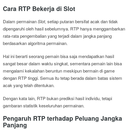
Cara RTP Bekerja di Slot
Dalam permainan
Slot
, setiap putaran bersifat acak dan tidak
dipengaruhi oleh hasil sebelumnya. RTP hanya menggambarkan
rata-rata pengembalian yang terjadi dalam jangka panjang
berdasarkan algoritma permainan.
Hal ini berarti seorang pemain bisa saja mendapatkan hasil
sangat besar dalam waktu singkat, sementara pemain lain bisa
mengalami kekalahan beruntun meskipun bermain di game
dengan RTP tinggi. Semua itu tetap berada dalam batas sistem
acak yang telah ditentukan.
Dengan kata lain, RTP bukan prediksi hasil individu, tetapi
gambaran statistik keseluruhan permainan.
Pengaruh RTP terhadap Peluang Jangka
Panjang