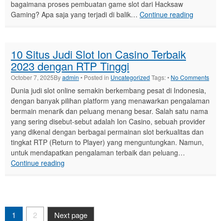
bagaimana proses pembuatan game slot dari Hacksaw
Behind
Gaming? Apa saja yang terjadi di balik…
Continue reading
The
Scene:
Proses
10 Situs Judi Slot Ion Casino Terbaik
Pembuat
2023 dengan RTP Tinggi
Game
Slot
October 7, 2025
By
admin
• Posted in
Uncategorized
Tags: •
No Comments
oleh
Dunia judi slot online semakin berkembang pesat di Indonesia,
Hacksaw
dengan banyak pilihan platform yang menawarkan pengalaman
Gaming
bermain menarik dan peluang menang besar. Salah satu nama
yang sering disebut-sebut adalah Ion Casino, sebuah provider
yang dikenal dengan berbagai permainan slot berkualitas dan
tingkat RTP (Return to Player) yang menguntungkan. Namun,
untuk mendapatkan pengalaman terbaik dan peluang…
10
Continue reading
Situs
Judi
Slot
Ion
Posts
Casino
1
2
Next page