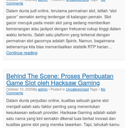
Comments
Itu
Dalam dunia judi online, terutama permainan slot, istilah “slot
&
gacor” semakin sering terdengar di kalangan pemain. Slot
Bagaimana
gacor merujuk pada mesin slot yang sedang memberikan
Pengaruhnya?
kemenangan atau jackpot dengan frekuensi cukup tinggi dalam
waktu tertentu. Salah satu platform yang terkenal dengan
permainan slot gacornya adalah Spinix. Namun, bagaimana
sebenarnya kita bisa memanfaatkan statistik RTP harian…
Slot
Continue reading
Gacor
Spinix:
Bagaimana
Behind The Scene: Proses Pembuatan
Menggunakan
Game Slot oleh Hacksaw Gaming
Statistik
RTP
October 10, 2025
By
admin
• Posted in
Uncategorized
Tags: •
No
Comments
Harian
Dalam dunia perjudian online, kualitas sebuah game slot
menjadi salah satu faktor penting yang menentukan
kesuksesan sebuah provider. Hacksaw Gaming adalah salah
satu nama yang kini semakin dikenal luas berkat inovasi dan
kualitas game slot yang mereka tawarkan. Tapi, tahukah kamu