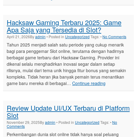
Menjaga
Konsistensi
Menang
Hacksaw Gaming Terbaru 2025: Game
di
Apa Saja yang Tersedia di Slot?
Slotzeus88
April 21, 2026
By
admin
• Posted in
Uncategorized
Tags: •
No Comments
Tahun 2025 menjadi salah satu periode yang cukup menarik
bagi para penggemar Slot online, terutama dengan hadirnya
berbagai game terbaru dari Hacksaw Gaming. Provider ini
dikenal selalu menghadirkan inovasi segar dalam setiap
rilisnya, mulai dari tema unik hingga fitur bonus yang semakin
kompleks. Tidak heran jika banyak pemain terus menantikan
Hacksaw
game baru mereka di berbagai…
Continue reading
Gaming
Terbaru
2025:
Review Update UI/UX Terbaru di Platform
Game
Slot
Apa
Saja
November 29, 2025
By
admin
• Posted in
Uncategorized
Tags: •
No
Comments
yang
Perkembangan dunia slot online tidak hanya soal peluang
Tersedia